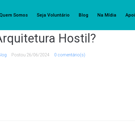
Quem Somos
Seja Voluntário
Blog
Na Mídia
Apo
rquitetura Hostil?
Blog
Postou
26/06/2024
0 comentário(s)